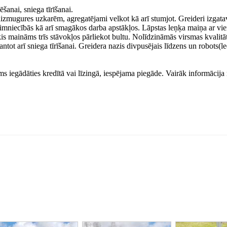
anai, sniega tīrīšanai.
zmugures uzkarēm, agregatējami velkot kā arī stumjot. Greideri izgata
aimniecībās kā arī smagākos darba apstākļos. Lāpstas leņķa maiņa ar vi
s maināms trīs stāvokļos pārliekot bultu. Nolīdzināmās virsmas kvalitā
antot arī sniega tīrīšanai. Greidera nazis divpusējais līdzens un robots(l
ams iegādāties kredītā vai līzingā, iespējama piegāde. Vairāk informācija