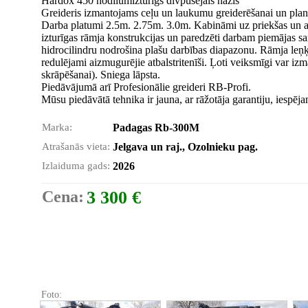
Hardox 450 nodilumizturīgs divpusējais nazis
Greideris izmantojams ceļu un laukumu greiderēšanai un planēš
Darba platumi 2.5m. 2.75m. 3.0m. Kabināmi uz priekšas un ai
izturīgas rāmja konstrukcijas un paredzēti darbam piemājas s
hidrocilindru nodrošina plašu darbības diapazonu. Rāmja leņķi
redulējami aizmugurējie atbalstritenīši. Ļoti veiksmīgi var izm
skrāpēšanai). Sniega lāpsta.
Piedāvājumā arī Profesionālie greideri RB-Profi.
Mūsu piedāvātā tehnika ir jauna, ar rāžotāja garantiju, iespēj
Marka:
Padagas Rb-300M
Atrašanās vieta:
Jelgava un raj., Ozolnieku pag.
Izlaiduma gads:
2026
Cena:
3 300 €
Foto: