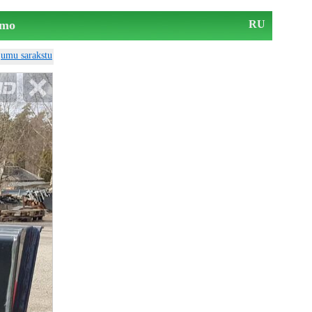
mo
RU
ājumu sarakstu