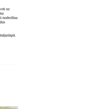
voti uz
enu
ti nodrošina
edus
 mājaslapā.