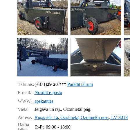
Tālrunis:
(+371)
29-20-***
Parādīt tālruni
E-mail:
Nosūtīt e-pastu
WWW:
apskatīties
Vieta:
Jelgava un raj., Ozolnieku pag.
Adrese:
Rīgas iela 1a, Ozolnieki, Ozolnieku nov., LV-3018
Darba
P.-Pt.
09:00 - 18:00
laiks: