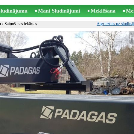
 Sludinājumu
Mani Sludinājumi
Meklēšana
Me
a
/
Saiņošanas iekārtas
Atgriezties uz sludin