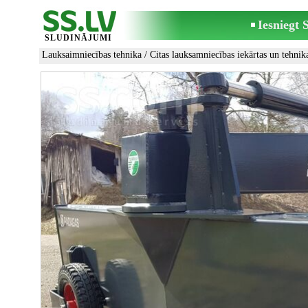
Iesniegt
SLUDINĀJUMI
Lauksaimniecības tehnika
/
Citas lauksamniecības iekārtas un tehnik