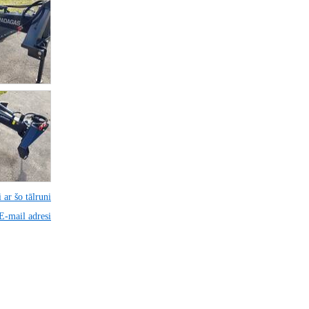
 ar šo tālruni
 E-mail adresi