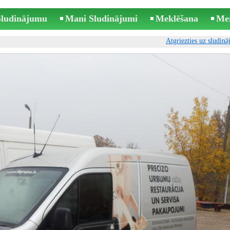
 Sludinājumu
Mani Sludinājumi
Meklēšana
Me
Atgriezties uz sludin