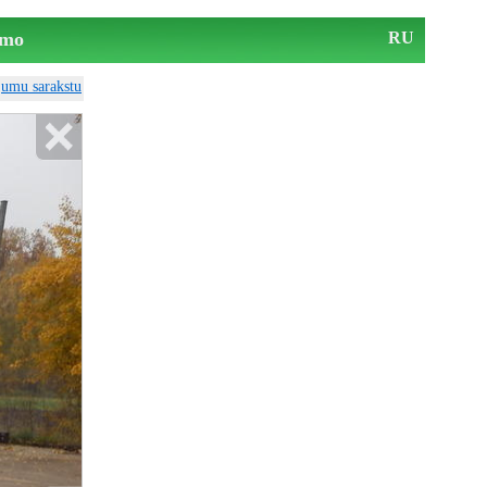
mo
RU
ājumu sarakstu