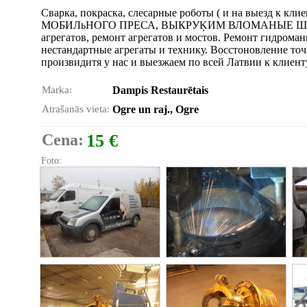
Сварка, покраска, слесарные роботы ( и на вые
МОБИЛьНОГО ПРЕСА, ВЫКРУĶИМ ВЛОМАНЫЕ ШПИЛьК
агрегатов, ремонт агрегатов и мостов. Ремонт гидрома
нестандартные агрегаты и технику. Восстоновление точн
произвидитя у нас и выезжаем по всей Латвии к клиенту в
Marka:
Dampis Restaurētais
Atrašanās vieta:
Ogre un raj., Ogre
Cena:
15 €
Foto: