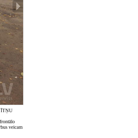
 VĪTŅU
frontālo
arbus veicam