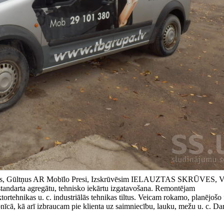
kstus, Gūltņus AR Mobīlo Presi, Izskrūvēsim IELAUZTAS SKRŪVES,
darta agregātu, tehnisko iekārtu izgatavošana. Remontējam
rtehnikas u. c. industriālās tehnikas tiltus. Veicam rokamo, planējošo 
īcā, kā arī izbraucam pie klienta uz saimniecību, lauku, mežu u. c. D