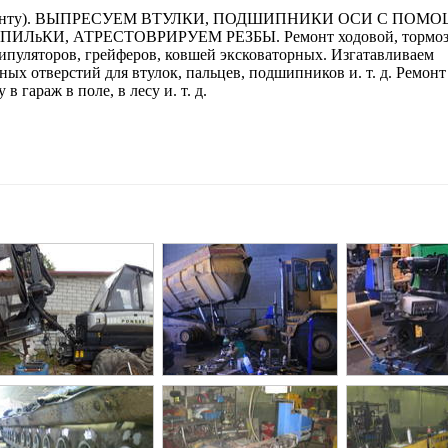
зд к клиенту). ВЫПРЕСУЕМ ВТУЛКИ, ПОДШИПНИКИ ОСИ С ПОМ
И, АТРЕСТОВРИРУЕМ РЕЗБЫ. Ремонт ходовой, тормозов
нипуляторов, грейферов, ковшей эксковаторных. Изгатавливаем
ых отверстий для втулок, пальцев, подшипников и. т. д. Ремонт
 гараж в поле, в лесу и. т. д.