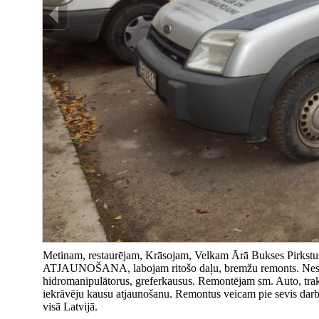
Metinam, restaurējam, Krāsojam, Velkam Ārā Bukses Pir
ATJAUNOŠANA, labojam ritošo daļu, bremžu remonts. Nestan
hidromanipulātorus, greferkausus. Remontējam sm. Auto, trakto
iekrāvēju kausu atjaunošanu. Remontus veicam pie sevis darbn
visā Latvijā.