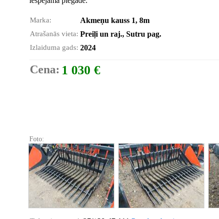
iespējama piegāde.
Marka:
Akmeņu kauss 1, 8m
Atrašanās vieta:
Preiļi un raj., Sutru pag.
Izlaiduma gads:
2024
Cena:
1 030 €
Foto: