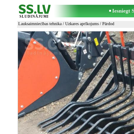
Iesniegt
SLUDINĀJUMI
Lauksaimniecības tehnika
/
Uzkares aprīkojums
/ Pārdod