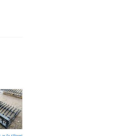
 ar šo tālruni