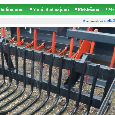
 Sludinājumu
Mani Sludinājumi
Meklēšana
Me
Atgriezties uz sludin