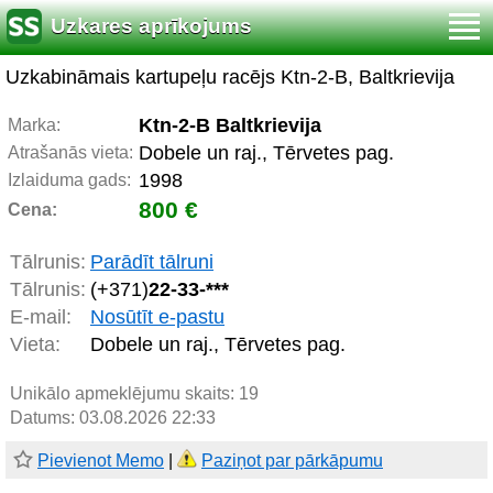
Uzkares aprīkojums
Uzkabināmais kartupeļu racējs Ktn-2-B, Baltkrievija
Ktn-2-B Baltkrievija
Marka:
Dobele un raj., Tērvetes pag.
Atrašanās vieta:
1998
Izlaiduma gads:
800 €
Cena:
Tālrunis:
Parādīt tālruni
Tālrunis:
(+371)
22-33-***
E-mail:
Nosūtīt e-pastu
Vieta:
Dobele un raj., Tērvetes pag.
Unikālo apmeklējumu skaits:
19
Datums: 03.08.2026 22:33
Pievienot Memo
|
Paziņot par pārkāpumu