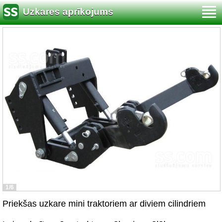
Uzkares aprīkojums
1/6
Priekšas uzkare mini traktoriem ar diviem cilindriem