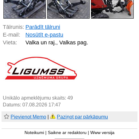
Tālrunis:
Parādīt tālruni
E-mail:
Nosūtīt e-pastu
Vieta:
Valka un raj., Valkas pag.
Unikālo apmeklējumu skaits:
49
Datums: 07.08.2026 17:47
Pievienot Memo
|
Paziņot par pārkāpumu
Noteikumi
|
Saikne ar redaktoru
|
Www versija