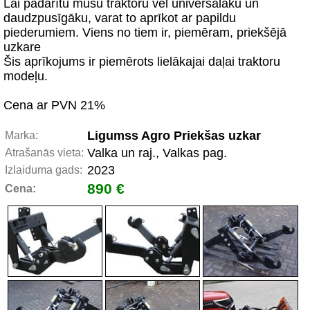
Lai padarītu mūsu traktoru vēl universālāku un
daudzpusīgāku, varat to aprīkot ar papildu
piederumiem. Viens no tiem ir, piemēram, priekšējā
uzkare
Šis aprīkojums ir piemērots lielākajai daļai traktoru
modeļu.
Cena ar PVN 21%
Ligumss Agro Priekšas uzkar
Marka:
Valka un raj., Valkas pag.
Atrašanās vieta:
2023
Izlaiduma gads:
890 €
Cena: