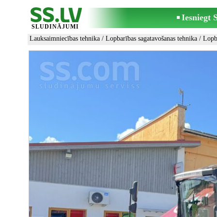
Iesniegt
SLUDINĀJUMI
Lauksaimniecības tehnika
/
Lopbarības sagatavošanas tehnika
/
Lopba