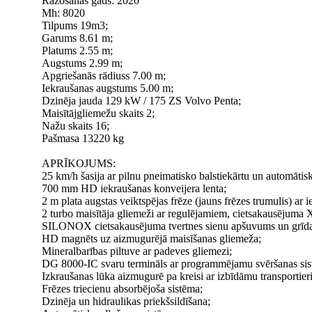
Ražošanas gads: 2020
Mh: 8020
Tilpums 19m3;
Garums 8.61 m;
Platums 2.55 m;
Augstums 2.99 m;
Apgriešanās rādiuss 7.00 m;
Iekraušanas augstums 5.00 m;
Dzinēja jauda 129 kW / 175 ZS Volvo Penta;
Maisītājgliemežu skaits 2;
Nažu skaits 16;
Pašmasa 13220 kg
APRĪKOJUMS:
25 km/h šasija ar pilnu pneimatisko balstiekārtu un automātis
700 mm HD iekraušanas konveijera lenta;
2 m plata augstas veiktspējas frēze (jauns frēzes trumulis) ar
2 turbo maisītāja gliemeži ar regulējamiem, cietsakausējuma
SILONOX cietsakausējuma tvertnes sienu apšuvums un grīd
HD magnēts uz aizmugurējā maisīšanas gliemeža;
Mineralbarības piltuve ar padeves gliemezi;
DG 8000-IC svaru termināls ar programmējamu svēršanas sist
Izkraušanas lūka aizmugurē pa kreisi ar izbīdāmu transportieri
Frēzes triecienu absorbējoša sistēma;
Dzinēja un hidraulikas priekšsildīšana;