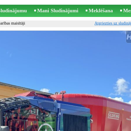
 Sludinājumu
Mani Sludinājumi
Meklēšana
Me
rības maisītāji
Atgriezties uz sludin