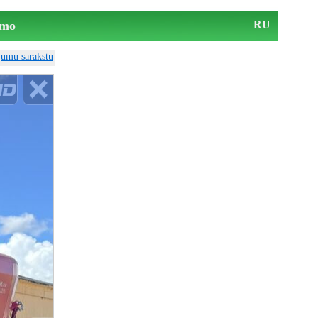
mo
RU
ājumu sarakstu