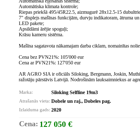
Automātiska eļļošanas sistēma;
Automātiska klimata kontrole;
Riepas priekšā 495/45R22.5, aizmugurē 28x12.5-15 dubultri
7" displejs mašīnas funkcijām, durvju indikatoram, ātruma un
LED pakete;
Apsildāmi ārējie spoguļi;
Krāsu kameru sistēma.
Mašīna sagatavota nākamajam darba ciklam, nomainītas noliet
Cena bez PVN21%: 105'000 eur
Cena ar PVN21%: 127'050 eur
AR AGRO SIA ir oficiāls Siloking, Bergmann, Joskin, Muthin
ražotāju pārstāvis Latvijā. Nodrošinām lauksaimniekus ar agr
Marka:
Siloking Selfline 19m3
Atrašanās vieta:
Dobele un raj., Dobeles pag.
Izlaiduma gads:
2020
Cena:
127 050 €