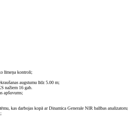
ko līmeņa kontroli;
 iekraušanas augstumu līdz 5.00 m;
 XS nažiem 16 gab.
as apšuvums;
ēmu, kas darbojas kopā ar Dinamica Generale NIR balības analizatoru
;