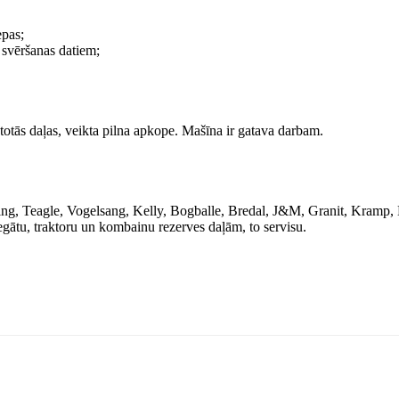
epas;
 svēršanas datiem;
otās daļas, veikta pilna apkope. Mašīna ir gatava darbam.
g, Teagle, Vogelsang, Kelly, Bogballe, Bredal, J&M, Granit, Kramp, 
egātu, traktoru un kombainu rezerves daļām, to servisu.