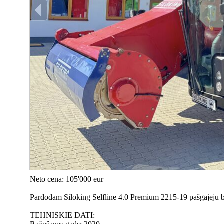
Neto cena: 105'000 eur
Pārdodam Siloking Selfline 4.0 Premium 2215-19 pašgājēju b
TEHNISKIE DATI: