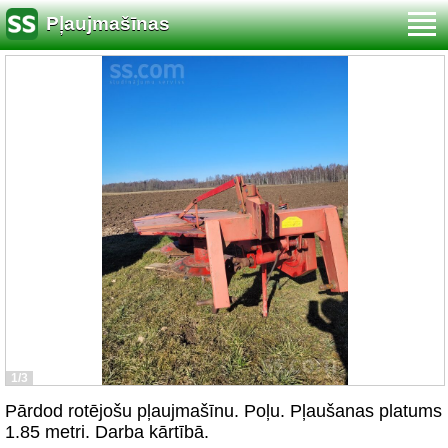
Pļaujmašīnas
1/3
Pārdod rotējošu pļaujmašīnu. Poļu. Pļaušanas platums
1.85 metri. Darba kārtībā.