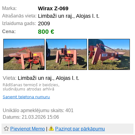
Wirax Z-069
Marka:
Limbaži un raj., Alojas l. t.
Atrašanās vieta:
2009
Izlaiduma gads:
800 €
Cena:
Vieta:
Limbaži un raj., Alojas l. t.
Unikālo apmeklējumu skaits:
401
Datums: 21.03.2026 15:06
Pievienot Memo
|
Paziņot par pārkāpumu