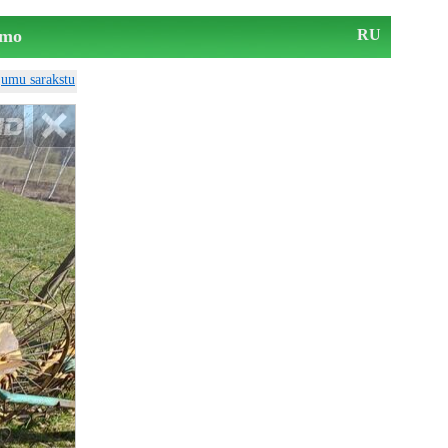
mo
RU
ājumu sarakstu