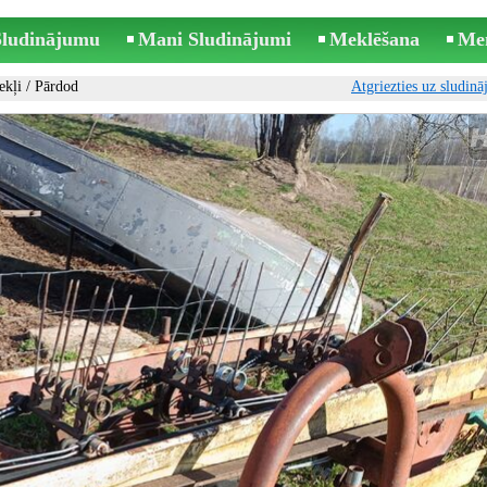
 Sludinājumu
Mani Sludinājumi
Meklēšana
Me
ekļi
/ Pārdod
Atgriezties uz sludin