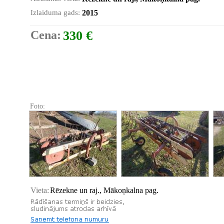
Izlaiduma gads:
2015
Cena:
330 €
Foto:
Vieta:
Rēzekne un raj., Mākoņkalna pag.