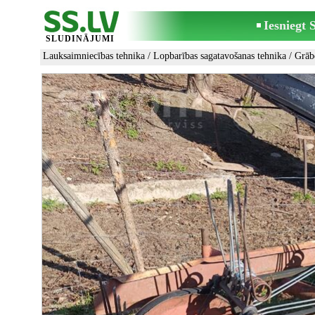
Iesniegt
SLUDINĀJUMI
Lauksaimniecības tehnika
/
Lopbarības sagatavošanas tehnika
/
Grāb