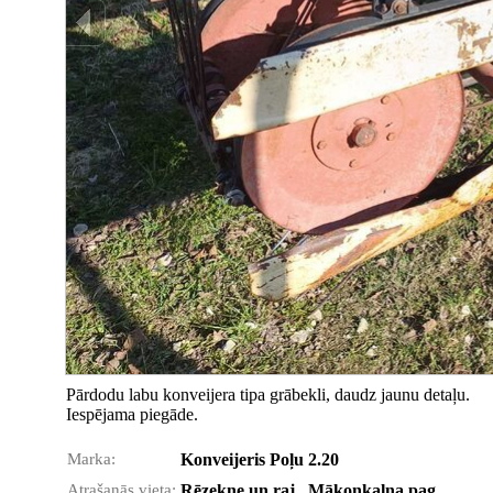
Pārdodu labu konveijera tipa grābekli, daudz jaunu detaļu.
Iespējama piegāde.
Marka:
Konveijeris Poļu 2.20
Atrašanās vieta:
Rēzekne un raj., Mākoņkalna pag.