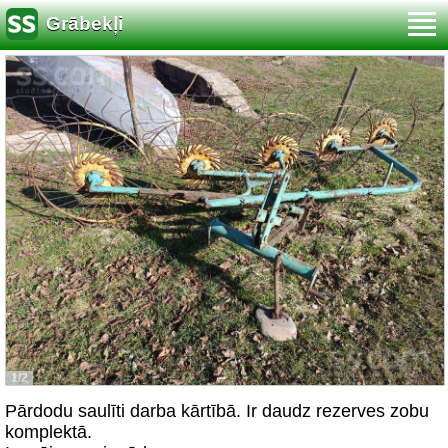
Grābekļi
1/2
Pārdodu saulīti darba kārtībā. Ir daudz rezerves zobu
komplektā.