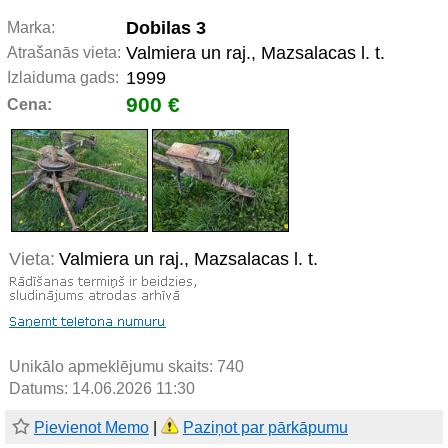
Dobilas 3
Marka:
Valmiera un raj., Mazsalacas l. t.
Atrašanās vieta:
1999
Izlaiduma gads:
900 €
Cena:
Vieta:
Valmiera un raj., Mazsalacas l. t.
Unikālo apmeklējumu skaits:
740
Datums: 14.06.2026 11:30
Pievienot Memo
|
Paziņot par pārkāpumu