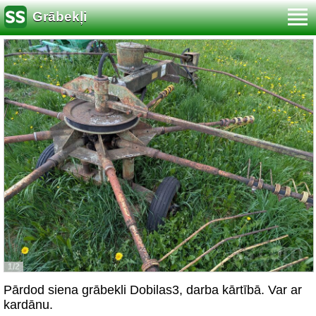
Grābekļi
1/2
Pārdod siena grābekli Dobilas3, darba kārtībā. Var ar
kardānu.