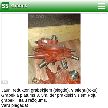
Grābekļi
1/6
Jauni reduktori grābekļiem (slēgtie). 9 stieņu(roku)
Grābekļa platums 3, 5m, der praktiski visiem Poļu
grābekļi, Itāļu ražojums,
Varu piegādāt