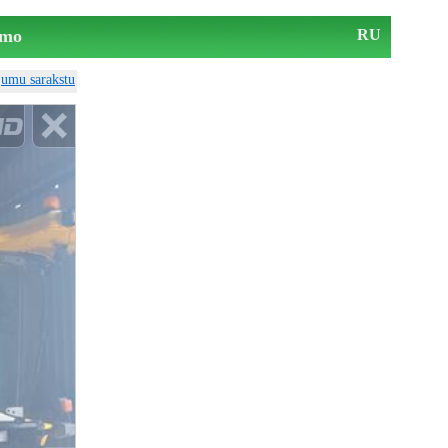
mo
RU
ājumu sarakstu