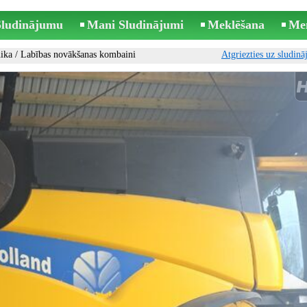
 Sludinājumu
Mani Sludinājumi
Meklēšana
Me
ika
/
Labības novākšanas kombaini
Atgriezties uz sludin