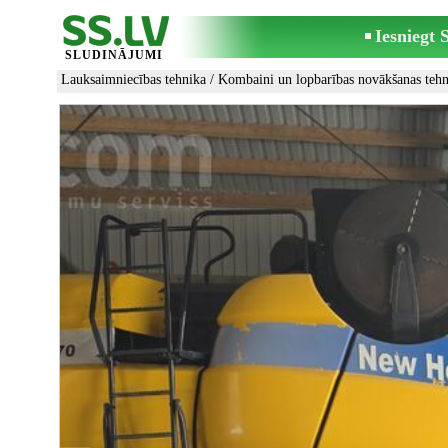
Iesniegt
SLUDINĀJUMI
Lauksaimniecības tehnika
/
Kombaini un lopbarības novākšanas tehn