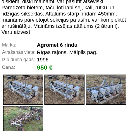
diskiem, diski maināmi, var pasūtīt atsevišķi.
Paredzēta bietēm, taču ļoti labi sēj, kāli, rutku un
līdzīgas sīksēklas. Attālums starp rindām 450mm,
maināms pārvietojot sekcijas pa asīm. var komplektēt
ar rušinātāju. Maināms izsējas attālums (2 ātrumi).
Varu aizvest
Agromet 6 rindu
Marka:
Rīgas rajons, Mālpils pag.
Atrašanās vieta:
1996
Izlaiduma gads:
950 €
Cena: