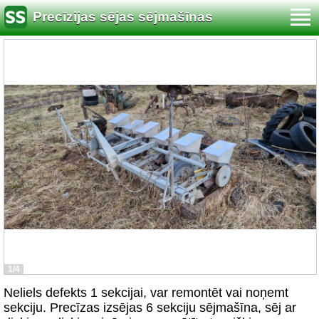
Precīzijas sējas sējmašīnas
1/4
Neliels defekts 1 sekcijai, var remontēt vai noņemt
sekciju. Precīzas izsējas 6 sekciju sējmašīna, sēj ar