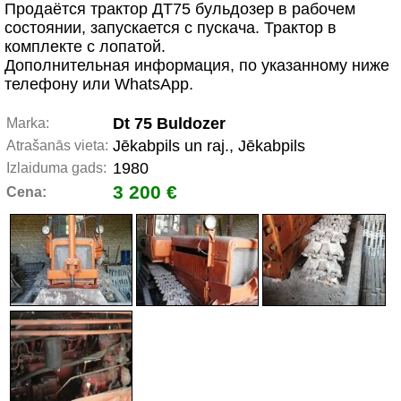
Продаётся трактор ДТ75 бульдозер в рабочем
состоянии, запускается с пускача. Трактор в
комплекте с лопатой.
Дополнительная информация, по указанному ниже
телефону или WhatsApp.
Dt 75 Buldozer
Marka:
Jēkabpils un raj., Jēkabpils
Atrašanās vieta:
1980
Izlaiduma gads:
3 200 €
Cena: