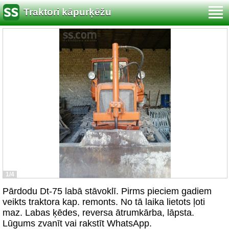
Traktori kāpurķēžu
1/4
Pārdodu Dt-75 labā stāvoklī. Pirms pieciem gadiem
veikts traktora kap. remonts. No tā laika lietots ļoti
maz. Labas ķēdes, reversa ātrumkārba, lāpsta.
Lūgums zvanīt vai rakstīt WhatsApp.