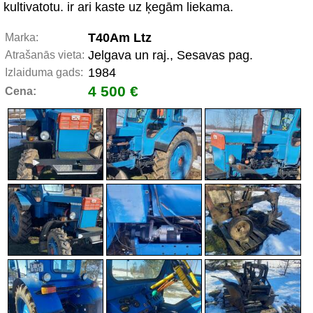
kultivatotu. ir ari kaste uz ķegām liekama.
T40Am Ltz
Marka:
Jelgava un raj., Sesavas pag.
Atrašanās vieta:
1984
Izlaiduma gads:
4 500 €
Cena: