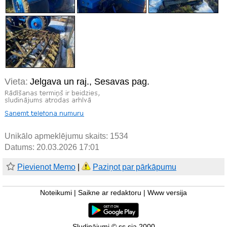
Vieta:
Jelgava un raj., Sesavas pag.
Unikālo apmeklējumu skaits:
1534
Datums: 20.03.2026 17:01
Pievienot Memo
|
Paziņot par pārkāpumu
Noteikumi
|
Saikne ar redaktoru
|
Www versija
Sludinājumi © ss sia 2000