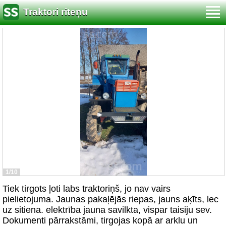
Traktori riteņu
1/10
Tiek tirgots ļoti labs traktoriņš, jo nav vairs
pielietojuma. Jaunas pakaļējās riepas, jauns aķīts, lec
uz sitiena. elektrība jauna savilkta, vispar taisiju sev.
Dokumenti pārrakstāmi, tirgojas kopā ar arklu un