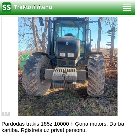
Traktori riteņu
1/3
Pardodas traķis 185z 10000 h Ģoņa motors. Darba
kartiba. Rģistrets uz privat personu.