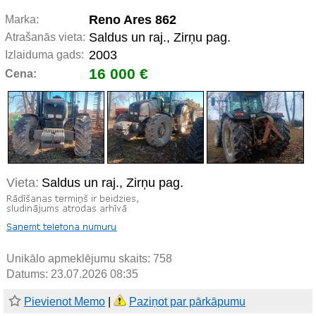
Reno Ares 862
Marka:
Saldus un raj., Zirņu pag.
Atrašanās vieta:
2003
Izlaiduma gads:
16 000 €
Cena:
Vieta:
Saldus un raj., Zirņu pag.
Unikālo apmeklējumu skaits:
758
Datums: 23.07.2026 08:35
Pievienot Memo
|
Paziņot par pārkāpumu