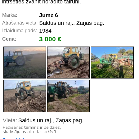
Intrsēties zvanīt norādīto tālruni.
Jumz 6
Marka:
Saldus un raj., Zaņas pag.
Atrašanās vieta:
1984
Izlaiduma gads:
3 000 €
Cena:
Vieta:
Saldus un raj., Zaņas pag.