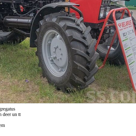
gregatus
n deer un tt
iem