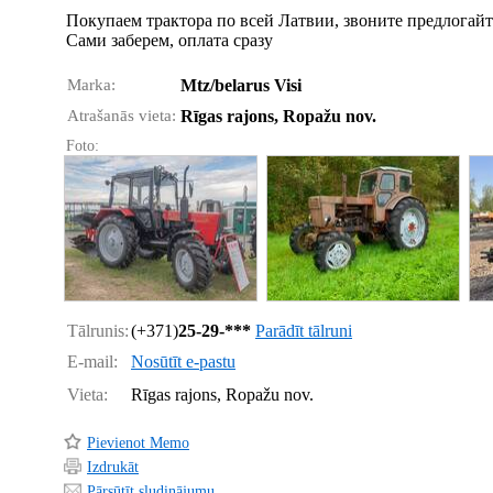
Покупаем трактора по всей Латвии, звоните предлогай
Сами заберем, оплата сразу
Marka:
Mtz/belarus Visi
Atrašanās vieta:
Rīgas rajons, Ropažu nov.
Foto:
Tālrunis:
(+371)
25-29-***
Parādīt tālruni
E-mail:
Nosūtīt e-pastu
Vieta:
Rīgas rajons, Ropažu nov.
Pievienot Memo
Izdrukāt
Pārsūtīt sludinājumu