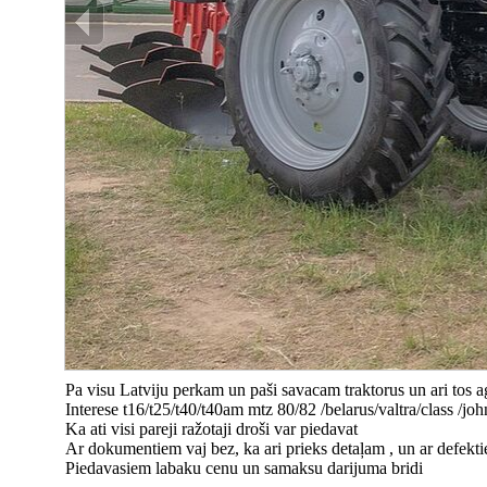
Pa visu Latviju perkam un paši savacam traktorus un ari tos a
Interese t16/t25/t40/t40am mtz 80/82 /belarus/valtra/class /joh
Ka ati visi pareji ražotaji droši var piedavat
Ar dokumentiem vaj bez, ka ari prieks detaļam , un ar defekt
Piedavasiem labaku cenu un samaksu darijuma bridi