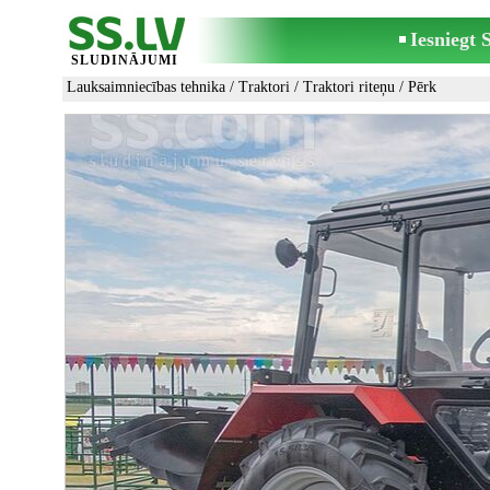
Iesniegt
SLUDINĀJUMI
Lauksaimniecības tehnika
/
Traktori
/
Traktori riteņu
/ Pērk