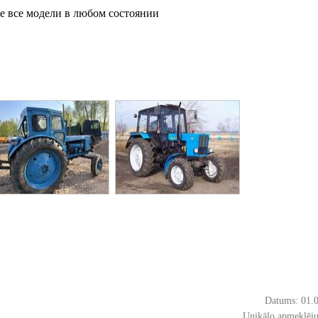
те все модели в любом состоянии
Datums: 01.
Unikālo apmeklēju