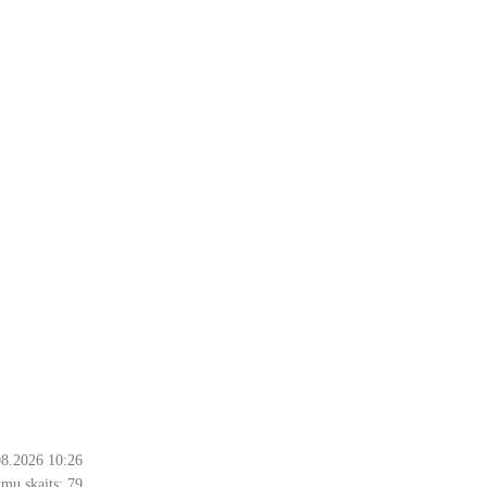
08.2026 10:26
mu skaits:
79