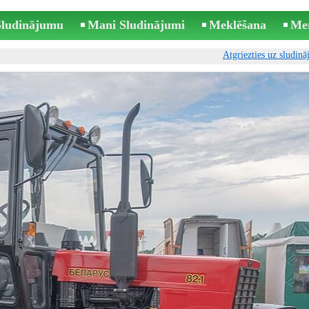
 Sludinājumu
Mani Sludinājumi
Meklēšana
Me
Atgriezties uz sludin