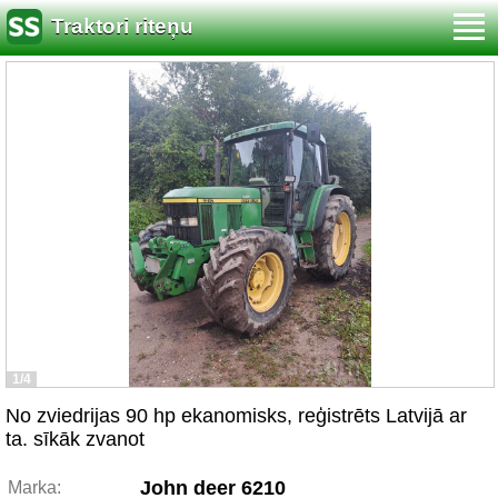
Traktori riteņu
1/4
No zviedrijas 90 hp ekanomisks, reģistrēts Latvijā ar
ta. sīkāk zvanot
John deer 6210
Marka: