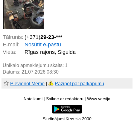
Tālrunis:
(+371)
29-23-***
E-mail:
Nosūtīt e-pastu
Vieta:
Rīgas rajons, Sigulda
Unikālo apmeklējumu skaits:
1
Datums: 21.07.2026 08:30
Pievienot Memo
|
Paziņot par pārkāpumu
Noteikumi
|
Saikne ar redaktoru
|
Www versija
Sludinājumi © ss sia 2000