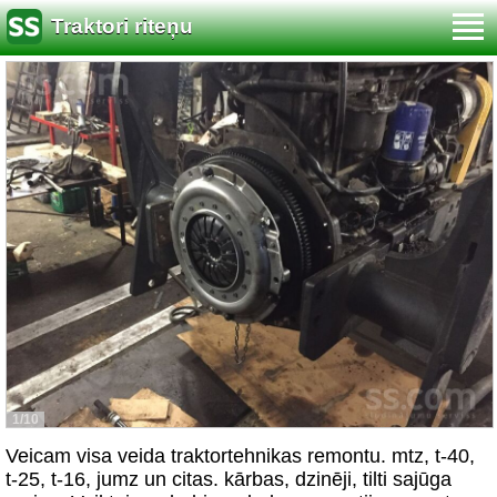
Traktori riteņu
1/10
Veicam visa veida traktortehnikas remontu. mtz, t-40,
t-25, t-16, jumz un citas. kārbas, dzinēji, tilti sajūga