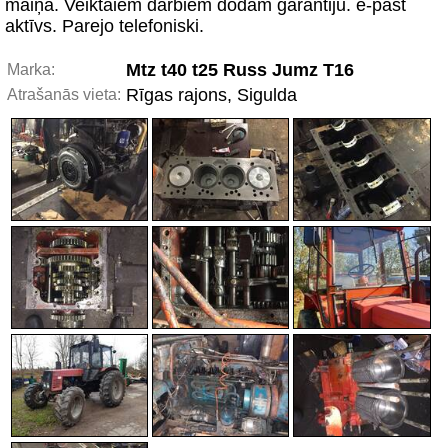
maiņa. Veiktaiem darbiem dodam garantiju. e-past
aktīvs. Parejo telefoniski.
Mtz t40 t25 Russ Jumz T16
Marka:
Rīgas rajons, Sigulda
Atrašanās vieta: