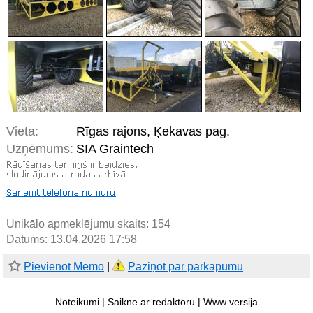
Vieta:
Rīgas rajons, Ķekavas pag.
Uzņēmums:
SIA Graintech
Unikālo apmeklējumu skaits:
154
Datums: 13.04.2026 17:58
Pievienot Memo
|
Paziņot par pārkāpumu
Noteikumi
|
Saikne ar redaktoru
|
Www versija