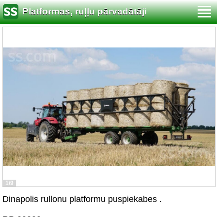
Platformas, ruļļu pārvadātāji
1/9
Dinapolis rullonu platformu puspiekabes .