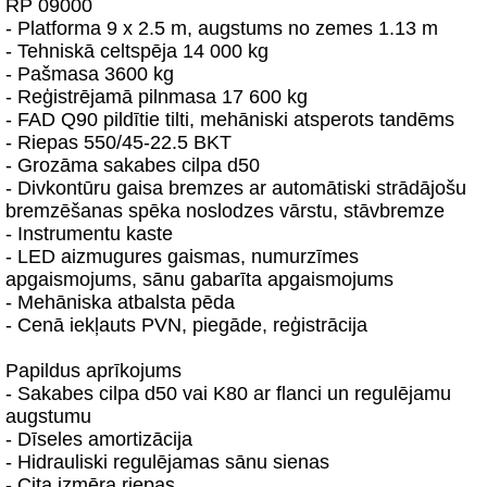
RP 09000
- Platforma 9 x 2.5 m, augstums no zemes 1.13 m
- Tehniskā celtspēja 14 000 kg
- Pašmasa 3600 kg
- Reģistrējamā pilnmasa 17 600 kg
- FAD Q90 pildītie tilti, mehāniski atsperots tandēms
- Riepas 550/45-22.5 BKT
- Grozāma sakabes cilpa d50
- Divkontūru gaisa bremzes ar automātiski strādājošu
bremzēšanas spēka noslodzes vārstu, stāvbremze
- Instrumentu kaste
- LED aizmugures gaismas, numurzīmes
apgaismojums, sānu gabarīta apgaismojums
- Mehāniska atbalsta pēda
- Cenā iekļauts PVN, piegāde, reģistrācija
Papildus aprīkojums
- Sakabes cilpa d50 vai K80 ar flanci un regulējamu
augstumu
- Dīseles amortizācija
- Hidrauliski regulējamas sānu sienas
- Cita izmēra riepas