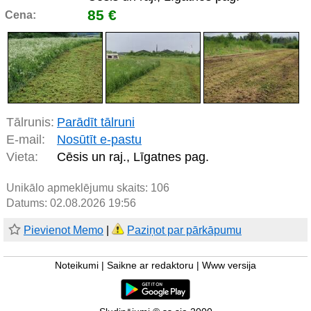
85 €
Cena:
Tālrunis:
Parādīt tālruni
E-mail:
Nosūtīt e-pastu
Vieta:
Cēsis un raj., Līgatnes pag.
Unikālo apmeklējumu skaits:
106
Datums: 02.08.2026 19:56
Pievienot Memo
|
Paziņot par pārkāpumu
Noteikumi
|
Saikne ar redaktoru
|
Www versija