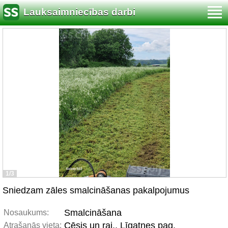
Lauksaimniecības darbi
1/3
Sniedzam zāles smalcināšanas pakalpojumus
Smalcināšana
Nosaukums:
Cēsis un raj., Līgatnes pag.
Atrašanās vieta: