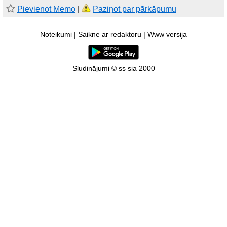
Pievienot Memo
|
Paziņot par pārkāpumu
Noteikumi
|
Saikne ar redaktoru
|
Www versija
Sludinājumi © ss sia 2000