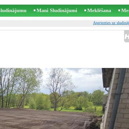
 Sludinājumu
Mani Sludinājumi
Meklēšana
Me
Atgriezties uz sludin