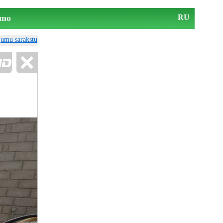
mo
RU
ājumu sarakstu