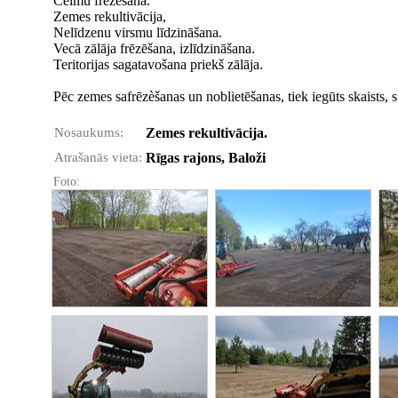
Celmu frēzēšana.
Zemes rekultivācija,
Nelīdzenu virsmu līdzināšana.
Vecā zālāja frēzēšana, izlīdzināšana.
Teritorijas sagatavošana priekš zālāja.
Pēc zemes safrēzèšanas un noblietēšanas, tiek iegūts skaists, 
Nosaukums:
Zemes rekultivācija.
Atrašanās vieta:
Rīgas rajons, Baloži
Foto: