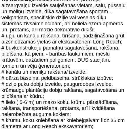
aizsargvaļņu izveide sauļošanās vietām, salu, pussalu
un moliņu izveide, dīķa sagatavošana sportam –
veikparkam, specifiskie dziļie vai veselas dīķu
sistēmas zivsaimniecībām, arī neliela ezera apmēros
un, protams, arī mazie dekoratīvie dīķīši;
# upju un kanālu rakšana, tīrīšana, padziļināšana grūti
aizsniedzamās vietās ar ekskavatoriem Long Reach;
# būvkonstrukciju pamatņu sagatavošana, rakšana,
pildīšana, kā piem. - barības laukumiem, mēslu
krātuvēm, dažādiem poligoniem, DUS stacijām,
torņiem un vēja ģeneratoriem;
# kanālu un meniķu rakšana/ izveide;
# dārza baseina, peldbaseina, strūklakas izbūve;
# dziļo puķu dobju izveide, paugurdobes izveide,
krūmaugu plantāciju dobju rakšana, sagatavošana un
pildīšana ar kūdru;
# lielo ( 5-6 m) un mazo koku, krūmu pārstādīšana,
rakšana, transportēšana, protams, arī likvidēšana
neierobežota auguma kokiem;
# krūmu, koku kniebšana ar kniebējgalvām līdz 35 cm
diametrā ar Long Reach ekskavatoriem;