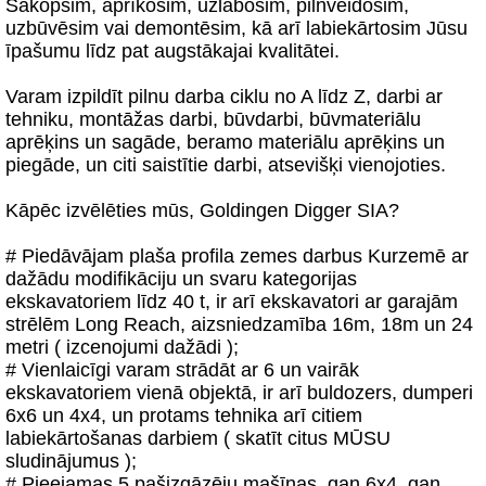
Sakopsim, aprīkosim, uzlabosim, pilnveidosim,
uzbūvēsim vai demontēsim, kā arī labiekārtosim Jūsu
īpašumu līdz pat augstākajai kvalitātei.
Varam izpildīt pilnu darba ciklu no A līdz Z, darbi ar
tehniku, montāžas darbi, būvdarbi, būvmateriālu
aprēķins un sagāde, beramo materiālu aprēķins un
piegāde, un citi saistītie darbi, atsevišķi vienojoties.
Kāpēc izvēlēties mūs, Goldingen Digger SIA?
# Piedāvājam plaša profila zemes darbus Kurzemē ar
dažādu modifikāciju un svaru kategorijas
ekskavatoriem līdz 40 t, ir arī ekskavatori ar garajām
strēlēm Long Reach, aizsniedzamība 16m, 18m un 24
metri ( izcenojumi dažādi );
# Vienlaicīgi varam strādāt ar 6 un vairāk
ekskavatoriem vienā objektā, ir arī buldozers, dumperi
6x6 un 4x4, un protams tehnika arī citiem
labiekārtošanas darbiem ( skatīt citus MŪSU
sludinājumus );
# Pieejamas 5 pašizgāzēju mašīnas, gan 6x4, gan