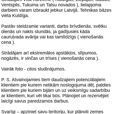
Ventspils, Tukuma un Talsu novados ), lielapjoma
darbiem varam izbraukt jebkur Latvijā. Tehnikas bāzes
vieta Kuldīga.
Pastāv steidzamie varianti, darbs brīvdienās, svētku
dienās un nakts stundās, ja gadījusies kāda
cauruļvada avārija vai kas tamlīdzīgs ( vienošanās
cena ).
Strādājam arī ekstremālos apstākļos, slīpumos,
nogāzēs, ir vinčas un trīses ( vienošanās cena ).
Vairāk foto - citos sludinājumos.
P. S. Atvainojamies tiem daudzajiem potenciālajiem
klientiem pie kuriem netikām noslogojuma dēļ, paldies
klientiem pie kuriem bijām un uz veiksmīgu sadarbību
ar klientiem, kuri vēl tikai būs. Plānojiet un rezervējiet
laicīgi savus paredzamos darbus.
Svarīgi – apziniet savu teritoriju, kur plānoti zemes