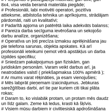
8x4, visa veida beramā materiāla piegāde;
# Profesionāli, labi motivēti operatori, pozitīva
attieksme, atbilstoša tehnika un aprīkojums, strādājam
pārdomāti, raiti un kvalitatīvi;
# Padarītā apjoma un patērētā laika adekvāts balanss;
# Pareiza darba secīguma ievērošana un sekojošo
darbu analīze, organizēšana;
# Operatīva un ļoti precīza izmaksu aprēķināšana jau
pie telefona sarunas, objekta apskates. Kā arī
profesionāli ieteikumi ņemot vērā apstākļus un darba
izpildes specifiku;
# Sniedzam pakalpojumus gan fiziskām, gan
juridiskām personām. Varam veikt darbus arī, ja
neatrodaties valstī ( priekšapmaksa 100% apmērā );
# Ar mums varat rēķināties, ja esam vienojušies;
# Mēs labprāt pieņemam izaicinājumus. Jebkuras
sarežģītības darbi, arī tie par kuriem citi tikai plāta
rokas;
# Daram to, ko vislabāk protam, un protam mēs daudz
un līdz galam. Zeme kā ledus, krasti kā šķīvis.
# Visiem mūsu darbiem ir civiltiesiskā apdrošināšana