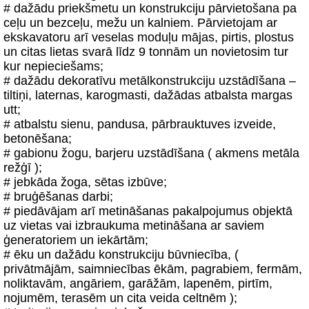
# dažādu priekšmetu un konstrukciju pārvietošana pa
ceļu un bezceļu, mežu un kalniem. Pārvietojam ar
ekskavatoru arī veselas moduļu mājas, pirtis, plostus
un citas lietas svarā līdz 9 tonnām un novietosim tur
kur nepieciešams;
# dažādu dekoratīvu metālkonstrukciju uzstādīšana –
tiltiņi, laternas, karogmasti, dažādas atbalsta margas
utt;
# atbalstu sienu, pandusa, pārbrauktuves izveide,
betonēšana;
# gabionu žogu, barjeru uzstādīšana ( akmens metāla
režģī );
# jebkāda žoga, sētas izbūve;
# bruģēšanas darbi;
# piedāvājam arī metināšanas pakalpojumus objektā
uz vietas vai izbraukuma metināšana ar saviem
ģeneratoriem un iekārtām;
# ēku un dažādu konstrukciju būvniecība, (
privātmājām, saimniecības ēkām, pagrabiem, fermām,
noliktavām, angāriem, garāžām, lapenēm, pirtīm,
nojumēm, terasēm un cita veida celtnēm );