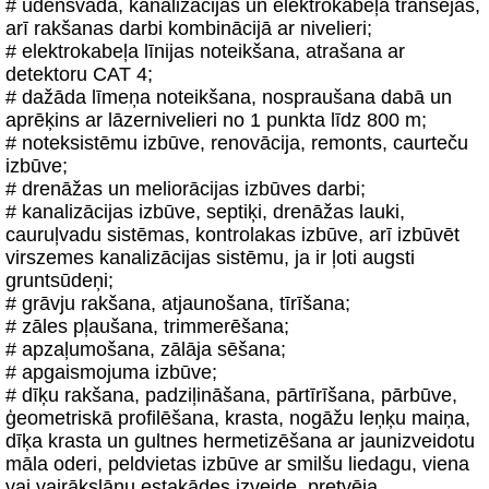
# ūdensvada, kanalizācijas un elektrokabeļa tranšejas,
arī rakšanas darbi kombinācijā ar nivelieri;
# elektrokabeļa līnijas noteikšana, atrašana ar
detektoru CAT 4;
# dažāda līmeņa noteikšana, nospraušana dabā un
aprēķins ar lāzernivelieri no 1 punkta līdz 800 m;
# noteksistēmu izbūve, renovācija, remonts, caurteču
izbūve;
# drenāžas un meliorācijas izbūves darbi;
# kanalizācijas izbūve, septiķi, drenāžas lauki,
cauruļvadu sistēmas, kontrolakas izbūve, arī izbūvēt
virszemes kanalizācijas sistēmu, ja ir ļoti augsti
gruntsūdeņi;
# grāvju rakšana, atjaunošana, tīrīšana;
# zāles pļaušana, trimmerēšana;
# apzaļumošana, zālāja sēšana;
# apgaismojuma izbūve;
# dīķu rakšana, padziļināšana, pārtīrīšana, pārbūve,
ģeometriskā profilēšana, krasta, nogāžu leņķu maiņa,
dīķa krasta un gultnes hermetizēšana ar jaunizveidotu
māla oderi, peldvietas izbūve ar smilšu liedagu, viena
vai vairākslāņu estakādes izveide, pretvēja