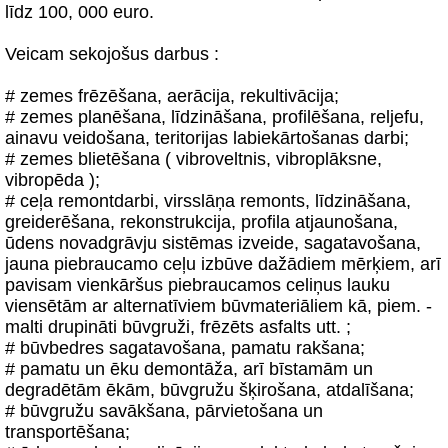
līdz 100, 000 euro.
Veicam sekojošus darbus :
# zemes frēzēšana, aerācija, rekultivācija;
# zemes planēšana, līdzināšana, profilēšana, reljefu,
ainavu veidošana, teritorijas labiekārtošanas darbi;
# zemes blietēšana ( vibroveltnis, vibroplāksne,
vibropēda );
# ceļa remontdarbi, virsslāņa remonts, līdzināšana,
greiderēšana, rekonstrukcija, profila atjaunošana,
ūdens novadgrāvju sistēmas izveide, sagatavošana,
jauna piebraucamo ceļu izbūve dažādiem mērķiem, arī
pavisam vienkāršus piebraucamos celiņus lauku
viensētām ar alternatīviem būvmateriāliem kā, piem. -
malti drupināti būvgruži, frēzēts asfalts utt. ;
# būvbedres sagatavošana, pamatu rakšana;
# pamatu un ēku demontāža, arī bīstamām un
degradētām ēkām, būvgružu šķirošana, atdalīšana;
# būvgružu savākšana, pārvietošana un
transportēšana;