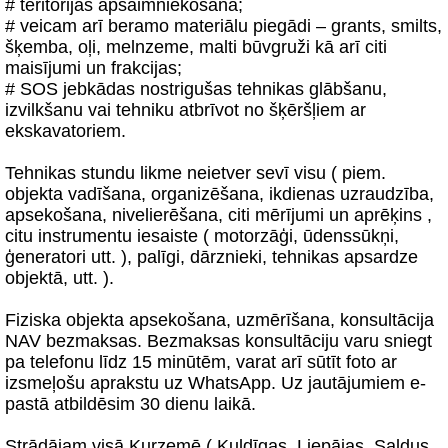
# teritorijas apsaimniekošana;
# veicam arī beramo materiālu piegādi – grants, smilts,
šķemba, oļi, melnzeme, malti būvgruži kā arī citi
maisījumi un frakcijas;
# SOS jebkādas nostrigušas tehnikas glābšanu,
izvilkšanu vai tehniku atbrīvot no šķēršļiem ar
ekskavatoriem.
Tehnikas stundu likme neietver sevī visu ( piem.
objekta vadīšana, organizēšana, ikdienas uzraudzība,
apsekošana, nivelierēšana, citi mērījumi un aprēķins ,
citu instrumentu iesaiste ( motorzāģi, ūdenssūkņi,
ģeneratori utt. ), palīgi, dārznieki, tehnikas apsardze
objektā, utt. ).
Fiziska objekta apsekošana, uzmērīšana, konsultācija
NAV bezmaksas. Bezmaksas konsultāciju varu sniegt
pa telefonu līdz 15 minūtēm, varat arī sūtīt foto ar
izsmeļošu aprakstu uz WhatsApp. Uz jautājumiem e-
pastā atbildēsim 30 dienu laikā.
Strādājam visā Kurzemē ( Kuldīgas, Liepājas, Saldus,