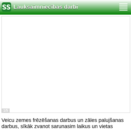
Lauksaimniecības darbi
1/5
Veicu zemes frēzēšanas darbus un zāles palujšanas
darbus, sīkāk zvanot sarunasim laikus un vietas