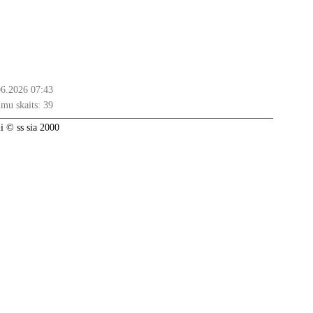
06.2026 07:43
mu skaits:
39
 © ss sia 2000