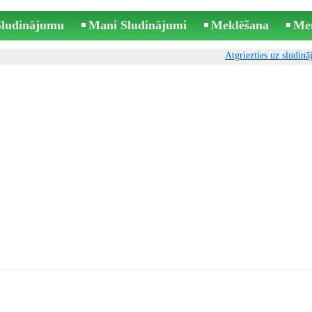
 Sludinājumu
Mani Sludinājumi
Meklēšana
Me
Atgriezties uz sludin