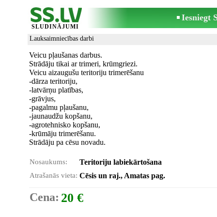
Iesniegt
SLUDINĀJUMI
Lauksaimniecības darbi
Veicu pļaušanas darbus.
Strādāju tikai ar trimeri, krūmgriezi.
Veicu aizaugušu teritoriju trimerēšanu
-dārza teritoriju,
-latvārņu platības,
-grāvjus,
-pagalmu pļaušanu,
-jaunaudžu kopšanu,
-agrotehnisko kopšanu,
-krūmāju trimerēšanu.
Strādāju pa cēsu novadu.
Nosaukums:
Teritoriju labiekārtošana
Atrašanās vieta:
Cēsis un raj., Amatas pag.
Cena:
20 €