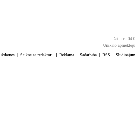
Datums: 04.
Unikālo apmeklēju
īkdatnes
|
Saikne ar redaktoru
|
Reklāma
|
Sadarbība
|
RSS
| Sludinājumi