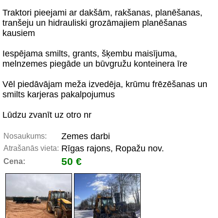
Traktori pieejami ar dakšām, rakšanas, planēšanas,
tranšeju un hidrauliski grozāmajiem planēšanas
kausiem
Iespējama smilts, grants, šķembu maisījuma,
melnzemes piegāde un būvgružu konteinera īre
Vēl piedāvājam meža izvedēja, krūmu frēzēšanas un
smilts karjeras pakalpojumus
Lūdzu zvanīt uz otro nr
Zemes darbi
Nosaukums:
Rīgas rajons, Ropažu nov.
Atrašanās vieta:
50 €
Cena: