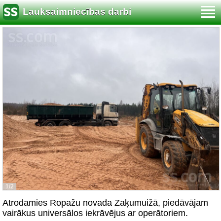
Lauksaimniecības darbi
1/2
Atrodamies Ropažu novada Zaķumuižā, piedāvājam
vairākus universālos iekrāvējus ar operātoriem.