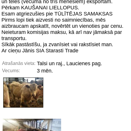
un teles (vecumā no trīs mēnešiem) eksportam.
Pērkam KAUŠANAI LIELLOPUS.
Esam atgriezušies pie TŪLĪTĒJAS SAMAKSAS
Pirms lopi tiek aizvesti no saimniecības, mēs
aizbraucam apskatīt, novērtēt un vienoties par cenu.
Neieturam komisijas maksu, kā arī nav jāmaksā par
transportu.
Sīkāk pastāstīšu, ja zvanīsiet vai rakstīsiet man.
Ar cieņu Jānis SIA Starasti Trade
Talsi un raj., Laucienes pag.
Atrašanās vieta:
3 mēn.
Vecums: