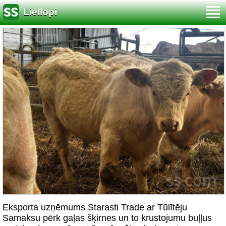
Liellopi
Eksporta uzņēmums Starasti Trade ar Tūlītēju
Samaksu pērk gaļas šķirnes un to krustojumu buļļus