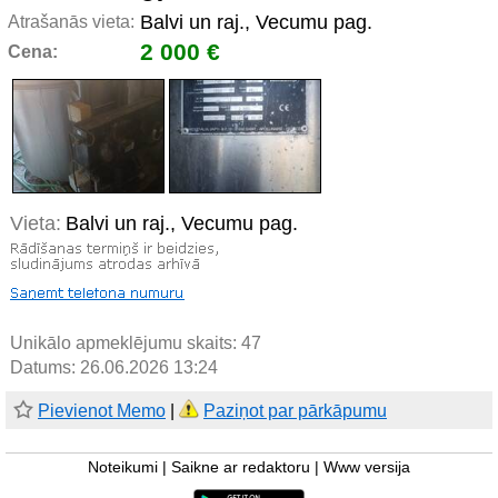
Balvi un raj., Vecumu pag.
Atrašanās vieta:
2 000 €
Cena:
Vieta:
Balvi un raj., Vecumu pag.
Unikālo apmeklējumu skaits:
47
Datums: 26.06.2026 13:24
Pievienot Memo
|
Paziņot par pārkāpumu
Noteikumi
|
Saikne ar redaktoru
|
Www versija