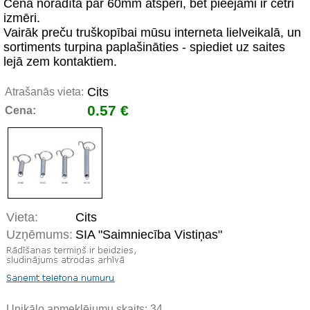
Cena norādīta par 60mm atsperi, bet pieejami ir četri
izmēri.
Vairāk preču truškopībai mūsu interneta lielveikalā, un
sortiments turpina paplašināties - spiediet uz saites
lejā zem kontaktiem.
Cits
Atrašanās vieta:
0.57 €
Cena:
Vieta:
Cits
Uzņēmums:
SIA "Saimniecība Vistiņas"
Unikālo apmeklējumu skaits:
34