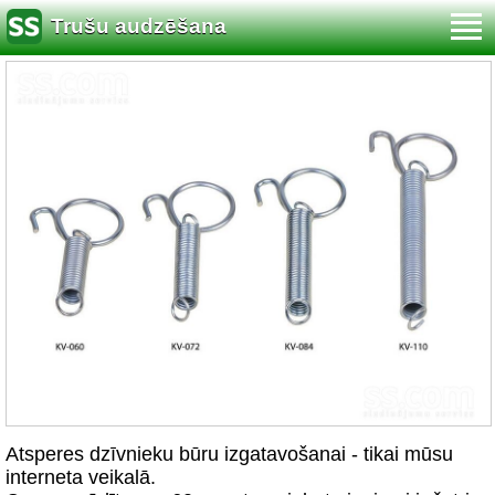
Trušu audzēšana
Atsperes dzīvnieku būru izgatavošanai - tikai mūsu
interneta veikalā.