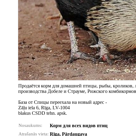
Продаётся корм для домашней птицы, рыбы, кроликов,
производства Добеле и Страуме, Рижского комбикормов
База от Спицы переехала на новый адрес -
Zāļu iela 6, Rīga, LV-1004
blakus CSDD tehn. apsk.
Nosaukums:
Корм для всех видов птиц
Atrašanās vieta:
Rīga, Pārdaugava