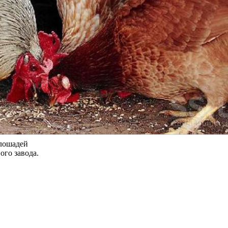
 лошадей
ого завода.