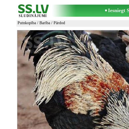
Iesniegt
SLUDINĀJUMI
Putnkopība
/
Barība
/ Pārdod