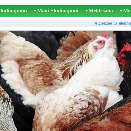
 Sludinājumu
Mani Sludinājumi
Meklēšana
Me
Atgriezties uz sludin