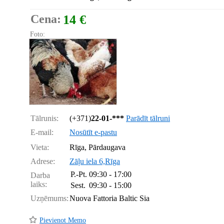
Cena:
14 €
Foto:
Tālrunis:
(+371)
22-01-***
Parādīt tālruni
E-mail:
Nosūtīt e-pastu
Vieta:
Rīga, Pārdaugava
Adrese:
Zāļu iela 6,Rīga
P.-Pt.
09:30 - 17:00
Darba
laiks:
Sest.
09:30 - 15:00
Uzņēmums:
Nuova Fattoria Baltic Sia
Pievienot Memo