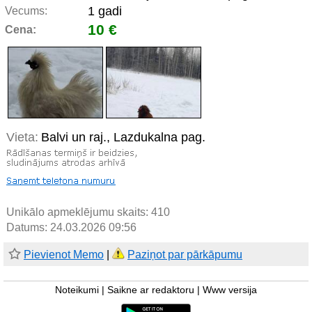
1 gadi
Vecums:
10 €
Cena:
Vieta:
Balvi un raj., Lazdukalna pag.
Unikālo apmeklējumu skaits:
410
Datums: 24.03.2026 09:56
Pievienot Memo
|
Paziņot par pārkāpumu
Noteikumi
|
Saikne ar redaktoru
|
Www versija