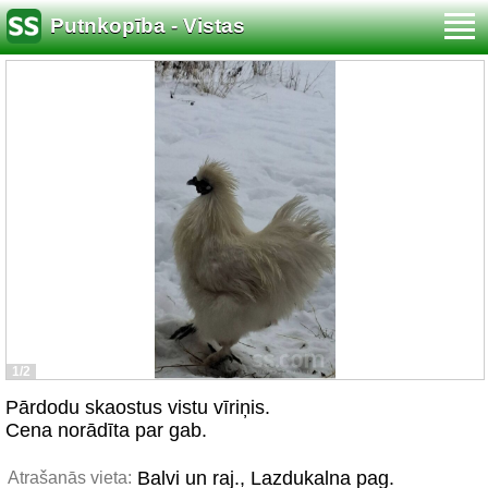
Putnkopība - Vistas
1/2
Pārdodu skaostus vistu vīriņis.
Cena norādīta par gab.
Balvi un raj., Lazdukalna pag.
Atrašanās vieta: