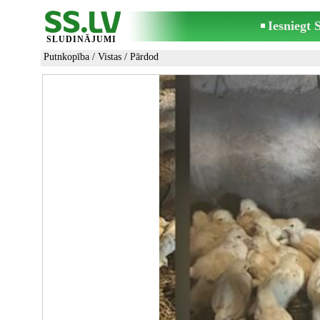
Iesniegt
SLUDINĀJUMI
Putnkopība
/
Vistas
/ Pārdod