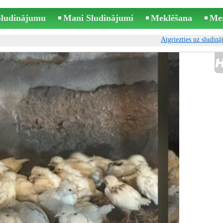
 Sludinājumu
Mani Sludinājumi
Meklēšana
Me
Atgriezties uz sludin