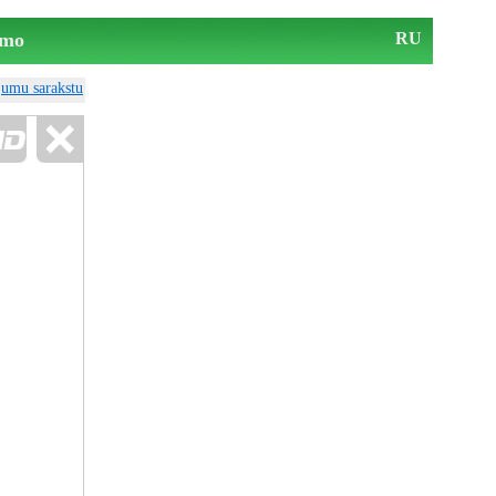
mo
RU
ājumu sarakstu