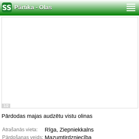
Pārtika - Olas
1/2
Pārdodas majas audzētu vistu olinas
Rīga, Ziepniekkalns
Atrašanās vieta:
Mazumtirdzniecība
Pārdošanas veids: