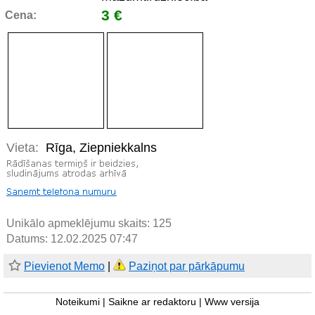
3 €
Cena:
Vieta:
Rīga, Ziepniekkalns
Unikālo apmeklējumu skaits:
125
Datums: 12.02.2025 07:47
Pievienot Memo
|
Paziņot par pārkāpumu
Noteikumi
|
Saikne ar redaktoru
|
Www versija