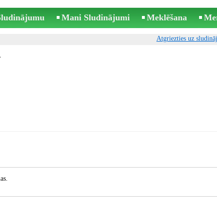
 Sludinājumu
Mani Sludinājumi
Meklēšana
Me
Atgriezties uz sludin
.
as.