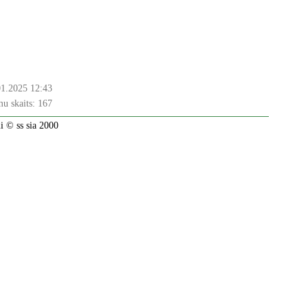
01.2025 12:43
u skaits:
167
 © ss sia 2000