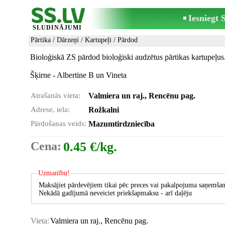
Iesniegt
SLUDINĀJUMI
Pārtika
/
Dārzeņi
/
Kartupeļi
/ Pārdod
Bioloģiskā ZS pārdod bioloģiski audzētus pārtikas kartupeļus
Šķirne - Albertine B un Vineta
Atrašanās vieta:
Valmiera un raj., Rencēnu pag.
Adrese, iela:
Rožkalni
Pārdošanas veids:
Mazumtirdzniecība
Cena:
0.45 €/kg.
Uzmanību!
Maksājiet pārdevējiem tikai pēc preces vai pakalpojuma saņemšan
Nekādā gadījumā neveiciet priekšapmaksu - arī daļēju
Vieta:
Valmiera un raj., Rencēnu pag.