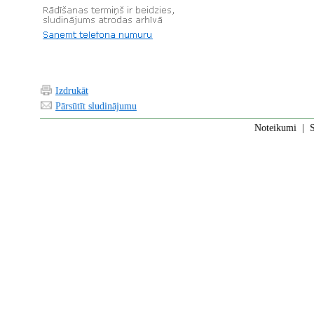
Izdrukāt
Pārsūtīt sludinājumu
Noteikumi
|
S