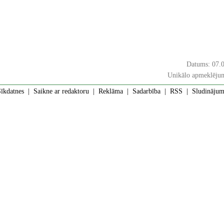
Datums: 07.
Unikālo apmeklējum
īkdatnes
|
Saikne ar redaktoru
|
Reklāma
|
Sadarbība
|
RSS
| Sludinājumi