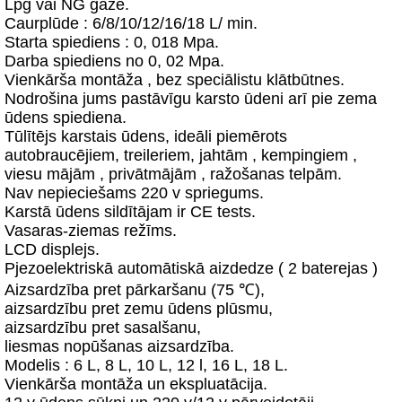
Lpg vai NG gāze.
Caurplūde : 6/8/10/12/16/18 L/ min.
Starta spiediens : 0, 018 Mpa.
Darba spiediens no 0, 02 Mpa.
Vienkārša montāža , bez speciālistu klātbūtnes.
Nodrošina jums pastāvīgu karsto ūdeni arī pie zema
ūdens spiediena.
Tūlītējs karstais ūdens, ideāli piemērots
autobraucējiem, treileriem, jahtām , kempingiem ,
viesu mājām , privātmājām , ražošanas telpām.
Nav nepieciešams 220 v spriegums.
Karstā ūdens sildītājam ir CE tests.
Vasaras-ziemas režīms.
LCD displejs.
Pjezoelektriskā automātiskā aizdedze ( 2 baterejas )
Aizsardzība pret pārkaršanu (75 ℃),
aizsardzību pret zemu ūdens plūsmu,
aizsardzību pret sasalšanu,
liesmas nopūšanas aizsardzība.
Modelis : 6 L, 8 L, 10 L, 12 l, 16 L, 18 L.
Vienkārša montāža un ekspluatācija.