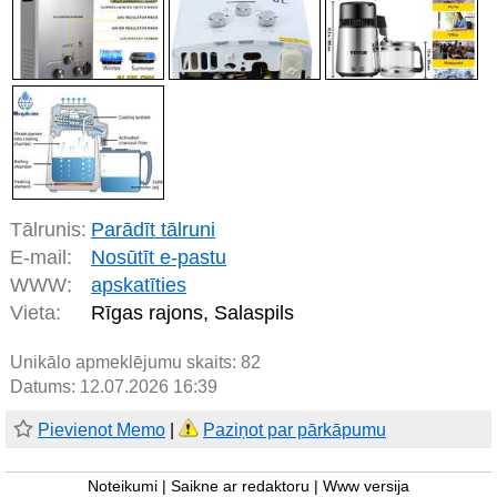
Tālrunis:
Parādīt tālruni
E-mail:
Nosūtīt e-pastu
WWW:
apskatīties
Vieta:
Rīgas rajons, Salaspils
Unikālo apmeklējumu skaits:
82
Datums: 12.07.2026 16:39
Pievienot Memo
|
Paziņot par pārkāpumu
Noteikumi
|
Saikne ar redaktoru
|
Www versija