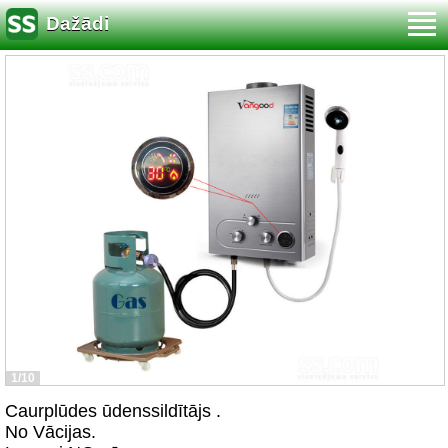
Dažādi
1/10
Caurplūdes ūdenssildītājs .
No Vācijas.