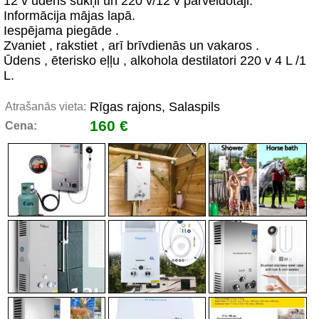
12 v ūdens sūkņi un 220 v/12 v pārveidotāji.
Informācija mājas lapā.
Iespējama piegāde .
Zvaniet , rakstiet , arī brīvdienās un vakaros .
Ūdens , ēterisko eļļu , alkohola destilatori 220 v 4 L /1
L.
Rīgas rajons, Salaspils
Atrašanās vieta:
160 €
Cena: