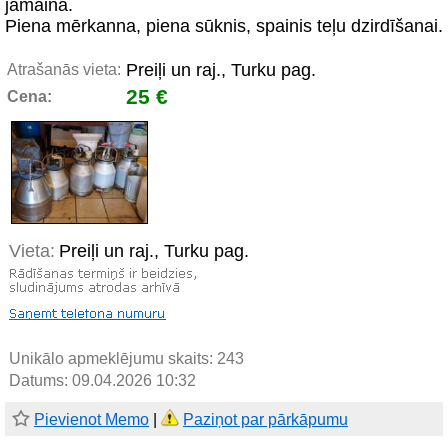
jāmaina.
Piena mērkanna, piena sūknis, spainis teļu dzirdīšanai.
Preiļi un raj., Turku pag.
Atrašanās vieta:
25 €
Cena:
Vieta:
Preiļi un raj., Turku pag.
Unikālo apmeklējumu skaits:
243
Datums: 09.04.2026 10:32
Pievienot Memo
|
Paziņot par pārkāpumu