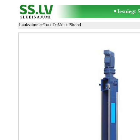
Iesniegt
SLUDINĀJUMI
Lauksaimniecība
/
Dažādi
/ Pārdod