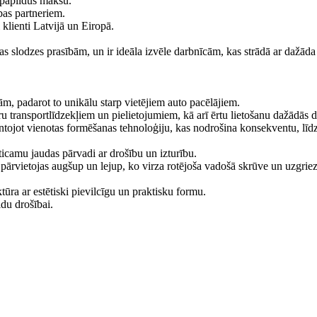
 papildus maksu.
bas partneriem.
klienti Latvijā un Eiropā.
elas slodzes prasībām, un ir ideāla izvēle darbnīcām, kas strādā ar dažāda
nām, padarot to unikālu starp vietējiem auto pacēlājiem.
ransportlīdzekļiem un pielietojumiem, kā arī ērtu lietošanu dažādās d
mantojot vienotas formēšanas tehnoloģiju, kas nodrošina konsekventu, līd
ticamu jaudas pārvadi ar drošību un izturību.
pārvietojas augšup un lejup, ko virza rotējoša vadošā skrūve un uzgriez
ūra ar estētiski pievilcīgu un praktisku formu.
ldu drošībai.