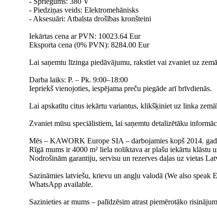
- Spriegums: 380 V
- Piedziņas veids: Elektromehānisks
- Aksesuāri: Atbalsta drošības kronšteini
Iekārtas cena ar PVN: 10023.64 Eur
Eksporta cena (0% PVN): 8284.00 Eur
Lai saņemtu līzinga piedāvājumu, rakstiet vai zvaniet uz zem
Darba laiks: P. – Pk. 9:00–18:00
Iepriekš vienojoties, iespējama preču piegāde arī brīvdienās.
Lai apskatītu citus iekārtu variantus, klikšķiniet uz linka zem
Zvaniet mūsu speciālistiem, lai saņemtu detalizētāku informāci
Mēs – KAWORK Europe SIA – darbojamies kopš 2014. gada, pi
Rīgā mums ir 4000 m² liela noliktava ar plašu iekārtu klāstu u
Nodrošinām garantiju, servisu un rezerves daļas uz vietas Latv
Sazināmies latviešu, krievu un angļu valodā (We also spea
WhatsApp available.
Sazinieties ar mums – palīdzēsim atrast piemērotāko risināju