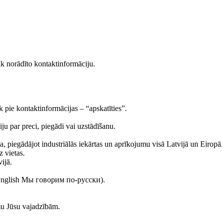
āk norādīto kontaktinformāciju.
āk pie kontaktinformācijas – “apskatīties”.
ju par preci, piegādi vai uzstādīšanu.
egādājot industriālās iekārtas un aprīkojumu visā Latvijā un Eiropā
z vietas.
ijā.
k English Мы говорим по-русски).
mu Jūsu vajadzībām.