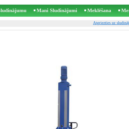
 Sludinājumu
Mani Sludinājumi
Meklēšana
Me
Atgriezties uz sludin