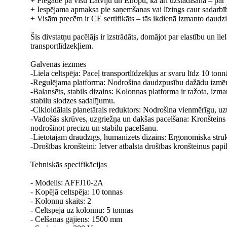
+ Piegāde pa visu Latviju un Eiropu, kā arī uzstādīšana – par
+ Iespējama apmaksa pie saņemšanas vai līzings caur sadarbī
+ Visām precēm ir CE sertifikāts – tās ikdienā izmanto daudzi 
Šis divstatņu pacēlājs ir izstrādāts, domājot par elastību un li
transportlīdzekļiem.
Galvenās iezīmes
-Liela celtspēja: Paceļ transportlīdzekļus ar svaru līdz 10 ton
-Regulējama platforma: Nodrošina daudzpusību dažādu izmēru t
-Balansēts, stabils dizains: Kolonnas platforma ir ražota, iz
stabilu slodzes sadalījumu.
-Cikloidālais planetārais reduktors: Nodrošina vienmērīgu, uz
-Vadošās skrūves, uzgriežņa un dakšas pacelšana: Kronšteins 
nodrošinot precīzu un stabilu pacelšanu.
-Lietotājam draudzīgs, humanizēts dizains: Ergonomiska strukt
-Drošības kronšteini: Ietver atbalsta drošības kronšteinus papi
Tehniskās specifikācijas
- Modelis: AFFJ10-2A
- Kopējā celtspēja: 10 tonnas
- Kolonnu skaits: 2
- Celtspēja uz kolonnu: 5 tonnas
- Celšanas gājiens: 1500 mm