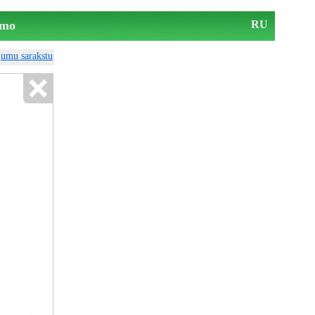
mo
RU
ājumu sarakstu