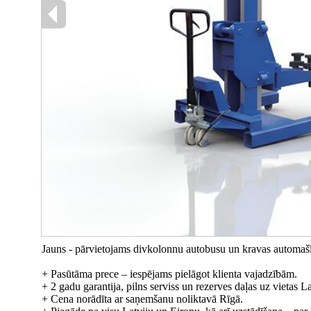
Jauns - pārvietojams divkolonnu autobusu un kravas automašīn
+ Pasūtāma prece – iespējams pielāgot klienta vajadzībām.
+ 2 gadu garantija, pilns serviss un rezerves daļas uz vietas La
+ Cena norādīta ar saņemšanu noliktavā Rīgā.