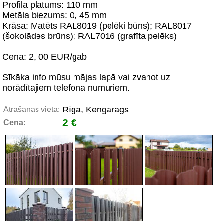
Profila platums: 110 mm
Metāla biezums: 0, 45 mm
Krāsa: Matēts RAL8019 (pelēki būns); RAL8017
(šokolādes brūns); RAL7016 (grafīta pelēks)
Cena: 2, 00 EUR/gab
Sīkāka info mūsu mājas lapā vai zvanot uz
norādītajiem telefona numuriem.
Rīga, Ķengarags
Atrašanās vieta:
2 €
Cena: