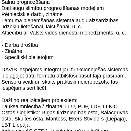
Salnu prognozēšana
Dati augu slimību prognozēšanas modeļiem
Pētnieciskie darbi, zinātne
Lēmuma pieņemšanas sistēma augu aizsardzības
līdzekļu lietošanai, laistīšanai, u. c.
Attiecību ar Valsts vides dienestu menedžments, u. c.
- Darba drošība
- Zinātne
- Specifiski pielietojumi
DAVIS iespējams integrēt jau funkcionējošās sistēmās,
pielāgojot datu formātu atbilstoši pasūtītāja prasībām.
Sensoru veidi un skaits praktiski neierobežots, tas
iespējams sertificēt.
Daži no realizētajiem projektiem:
Lauksaimniecība / zinātne: LLU, PDF, LDF, LLKIC
Ostas / loģistika: Rīgas tirdzniecības osta, Salacgrīvas
osta, Skultes osta, Mantess, Ekers Stividors (Liepāja),
LBT Liepāja