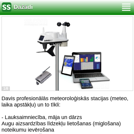
Dažādi
1/8
Davis profesionālās meteoroloģiskās stacijas (meteo,
laika apstākļu) un to tīkli:
- Lauksaimniecība, māja un dārzs
Augu aizsardzības līdzekļu lietošanas (miglošana)
noteikumu ievērošana