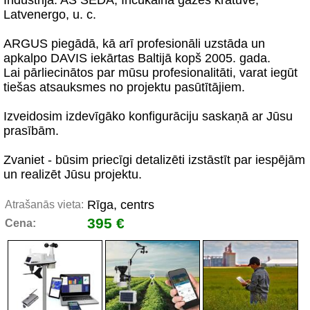
Industrija: AS SEDA, Inčukalna gāzes krātuve,
Latvenergo, u. c.
ARGUS piegādā, kā arī profesionāli uzstāda un
apkalpo DAVIS iekārtas Baltijā kopš 2005. gada.
Lai pārliecinātos par mūsu profesionalitāti, varat iegūt
tiešas atsauksmes no projektu pasūtītājiem.
Izveidosim izdevīgāko konfigurāciju saskaņā ar Jūsu
prasībām.
Zvaniet - būsim priecīgi detalizēti izstāstīt par iespējām
un realizēt Jūsu projektu.
Rīga, centrs
Atrašanās vieta:
395 €
Cena: