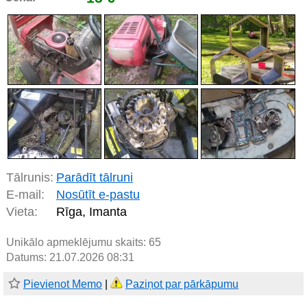
Tālrunis:
Parādīt tālruni
E-mail:
Nosūtīt e-pastu
Vieta:
Rīga, Imanta
Unikālo apmeklējumu skaits:
65
Datums: 21.07.2026 08:31
Pievienot Memo
|
Paziņot par pārkāpumu