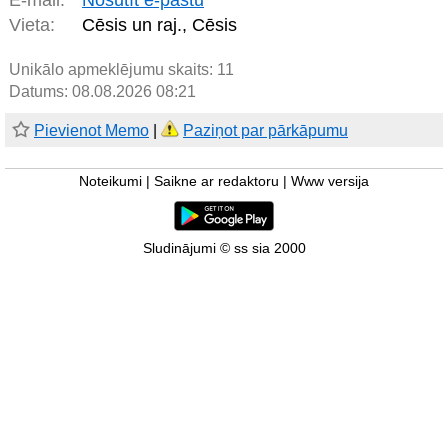
E-mail:
Nosūtīt e-pastu
Vieta:
Cēsis un raj., Cēsis
Unikālo apmeklējumu skaits:
11
Datums: 08.08.2026 08:21
Pievienot Memo
|
Paziņot par pārkāpumu
Noteikumi
|
Saikne ar redaktoru
|
Www versija
Sludinājumi © ss sia 2000