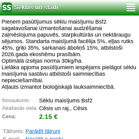
Sēklas un stādi
Pieņem pasūtījumus sēklu maisījumu Bsf2
sagatavošanai izmantošanai audzēšanai
zaļmēslojuma papuvēs, starpkultūrās un nektāraugu
sējumos. Standarta maisījumā facēlija 5%, eļļas rutks
45%, griķi 35%, sarkanais āboliņš 15%, atbilstoši
2026.gada ekoshēmu prasībām.
Optimālā izsējas norma 30kg/ha.
Lielāka apjoma pasūtījumiem iespējams pielāgot sēklu
maisījuma sastāvu atbilstoši saimniecības
nepieciešamībai.
Atļauts izmantot bioloģiskajā lauksaimniecībā.
Sēklu maisījums Bsf2
Nosaukums:
Cēsis un raj., Cēsis
Atrašanās vieta:
2.15 €
Cena:
Tālrunis:
Parādīt tālruni