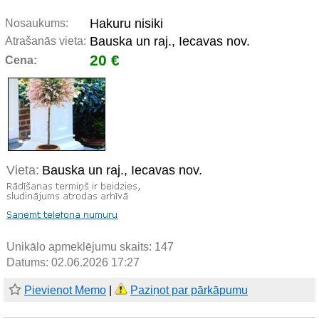
Hakuru nisiki
Nosaukums:
Bauska un raj., Iecavas nov.
Atrašanās vieta:
20 €
Cena:
Vieta:
Bauska un raj., Iecavas nov.
Unikālo apmeklējumu skaits:
147
Datums: 02.06.2026 17:27
Pievienot Memo
|
Paziņot par pārkāpumu