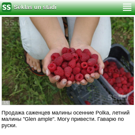
Sēklas un stādi
1/6
Продажа саженцев малины осенние Polka, летний
малины ''Glen ample". Могу привести. Гаварю по
руски.