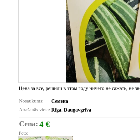
Цена за все, решили в этом году ничего не сажать, не зв
Nosaukums:
Семена
Atrašanās vieta:
Rīga, Daugavgrīva
Cena:
4 €
Foto: