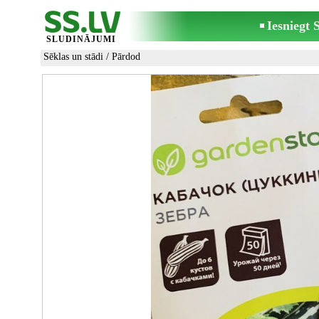
Iesniegt
SLUDINĀJUMI
Sēklas un stādi
/ Pārdod