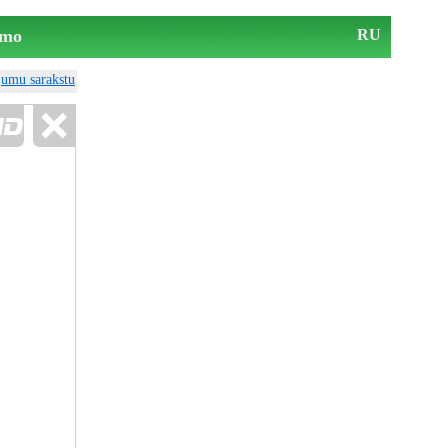
mo
RU
ājumu sarakstu