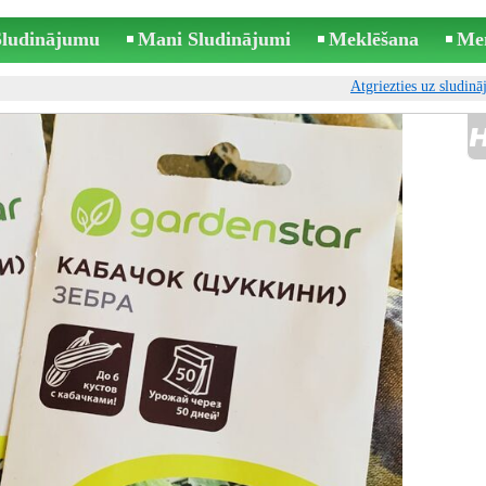
 Sludinājumu
Mani Sludinājumi
Meklēšana
Me
Atgriezties uz sludin