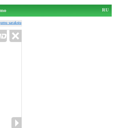
mo
RU
ājumu sarakstu