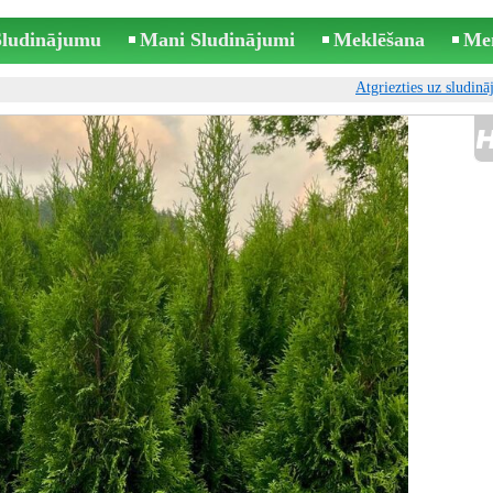
 Sludinājumu
Mani Sludinājumi
Meklēšana
Me
Atgriezties uz sludin