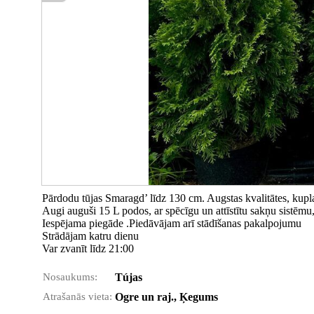
Pārdodu tūjas Smaragd’ līdz 130 cm. Augstas kvalitātes, kupla
Augi auguši 15 L podos, ar spēcīgu un attīstītu sakņu sistēm
Iespējama piegāde .Piedāvājam arī stādīšanas pakalpojumu
Strādājam katru dienu
Var zvanīt līdz 21:00
Nosaukums:
Tújas
Atrašanās vieta:
Ogre un raj., Ķegums