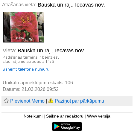
Bauska un raj., Iecavas nov.
Atrašanās vieta:
Vieta:
Bauska un raj., Iecavas nov.
Unikālo apmeklējumu skaits:
106
Datums: 21.03.2026 09:52
Pievienot Memo
|
Paziņot par pārkāpumu
Noteikumi
|
Saikne ar redaktoru
|
Www versija