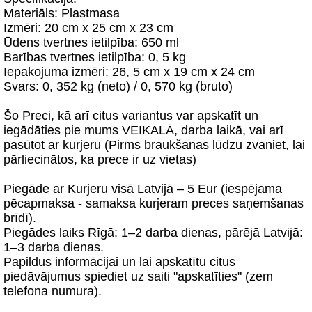
Materiāls: Plastmasa
Izmēri: 20 cm x 25 cm x 23 cm
Ūdens tvertnes ietilpība: 650 ml
Barības tvertnes ietilpība: 0, 5 kg
Iepakojuma izmēri: 26, 5 cm x 19 cm x 24 cm
Svars: 0, 352 kg (neto) / 0, 570 kg (bruto)
Šo Preci, kā arī citus variantus var apskatīt un
iegādāties pie mums VEIKALĀ, darba laikā, vai arī
pasūtot ar kurjeru (Pirms braukšanas lūdzu zvaniet, lai
pārliecinātos, ka prece ir uz vietas)
Piegāde ar Kurjeru visā Latvijā – 5 Eur (iespējama
pēcapmaksa - samaksa kurjeram preces saņemšanas
brīdī).
Piegādes laiks Rīgā: 1–2 darba dienas, pārējā Latvijā:
1–3 darba dienas.
Papildus informācijai un lai apskatītu citus
piedāvājumus spiediet uz saiti "apskatīties" (zem
telefona numura).