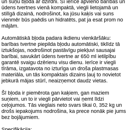
un suņu bļoda ar dzirdni. Šī ierīce apvieno barības un
ūdens tvertnes vienā kompaktā, viegli lietojamā un
stilīgā dizainā, nodrošinot, ka jūsu kaķis vai suns
vienmēr būs paēdis un hidratēts, pat ja esat prom no
mājām.
Automātiskā bļoda padara ikdienu vienkāršāku:
barības tvertne piepilda bļodu automātiski, tiklīdz tā
iztukšojas, nodrošinot pastāvīgu piekļuvi sausajai
barībai, savukārt ūdens tvertne ar 650 ml ietilpību
garantē svaigu dzērienu visu dienu. Ierīce ir viegli
tīrāma, izgatavota no izturīga un droša plastmasas
materiāla, un tās kompaktais dizains ļauj to novietot
jebkurā mājas stūrī, neaizņemot daudz vietas.
Šī bļoda ir piemērota gan kaķiem, gan maziem
suņiem, un to ir viegli pārvietot vai ņemt līdzi
ceļojumos. Tās vieglais neto svars tikai 0, 352 kg un
drošs iepakojums nodrošina, ka prece nonāk pie jums
bez bojājumiem.
Specifikācija: