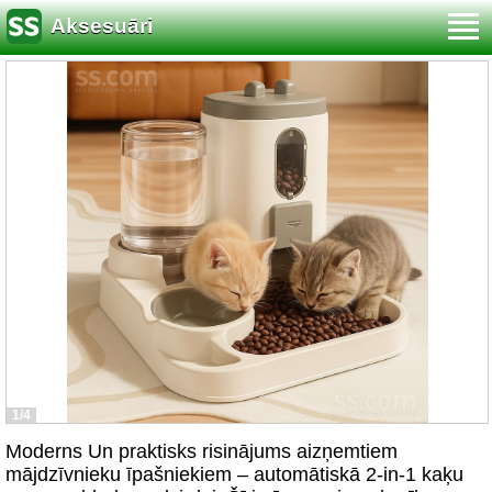
Aksesuāri
1/4
Moderns Un praktisks risinājums aizņemtiem
mājdzīvnieku īpašniekiem – automātiskā 2-in-1 kaķu