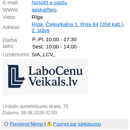
E-mail:
Nosūtīt e-pastu
WWW:
apskatīties
Vieta:
Rīga
Rīga, Čiekurkalna 1. līnija 84 (204 kab.),
Adrese:
2. stāvs
P.-Pt.
10:00 - 17:30
Darba
laiks:
Sest.
10:00 - 14:00
Uzņēmums:
SIA,,LCV,,
Unikālo apmeklējumu skaits:
70
Datums: 08.08.2026 02:00
Pievienot Memo
|
Paziņot par pārkāpumu