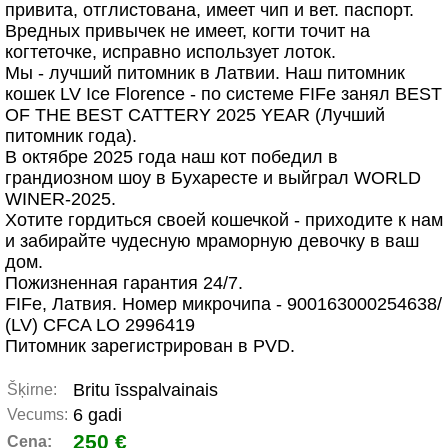
привита, отглистована, имеет чип и вет. паспорт.
Вредных привычек не имеет, когти точит на
когтеточке, исправно использует лоток.
Мы - лучший питомник в Латвии. Наш питомник
кошек LV Ice Florence - по системе FIFe занял BEST
OF THE BEST CATTERY 2025 YEAR (Лучший
питомник года).
В октябре 2025 года наш кот победил в
грандиозном шоу в Бухаресте и выйграл WORLD
WINER-2025.
Хотите гордиться своей кошечкой - приходите к нам
и забирайте чудесную мраморную девочку в ваш
дом.
Пожизненная гарантия 24/7.
FIFe, Латвия. Номер микрочипа - 900163000254638/
(LV) CFCA LO 2996419
Питомник зарегистрирован в PVD.
Britu īsspalvainais
Šķirne:
6 gadi
Vecums:
250 €
Cena: